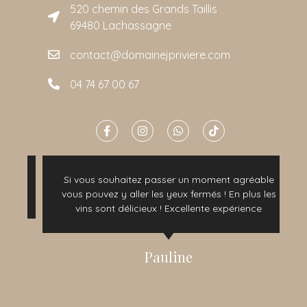
520 chemin des Grands Taillis
69480 Lachassagne
contact@domainejpriviere.com
04 74 67 00 67
Si vous souhaitez passer un moment agréable
vous pouvez y aller les yeux fermés ! En plus les
vins sont délicieux ! Excellente expérience
Pauline