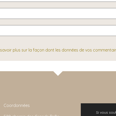
 savoir plus sur la façon dont les données de vos commentair
Coordonnées
r interlocutrice Produits très qualitatifs Je
Si vous souha