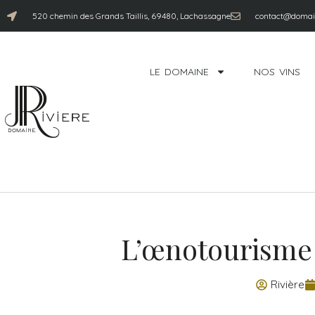
520 chemin des Grands Taillis, 69480, Lachassagne
contact@domain
LE DOMAINE
NOS VINS
L’œnotourisme 
Rivière