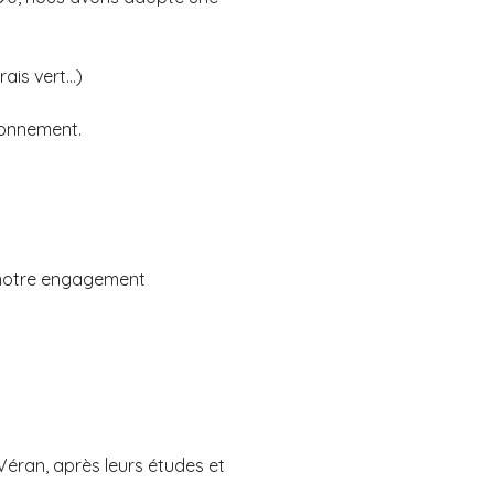
rais vert…)
ronnement.
e notre engagement
Véran, après leurs études et