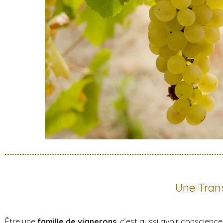
Une Trans
Être une
famille de vignerons
, c’est aussi avoir conscienc