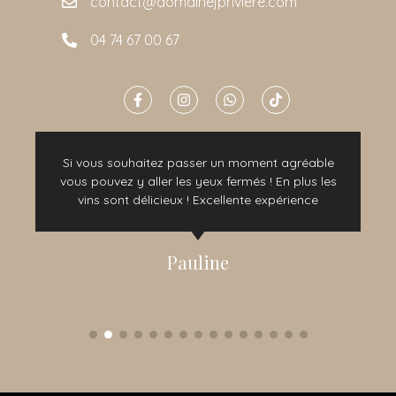
contact@domainejpriviere.com
04 74 67 00 67
Si vous souhaitez passer un moment agréable
vous pouvez y aller les yeux fermés ! En plus les
vins sont délicieux ! Excellente expérience
Pauline