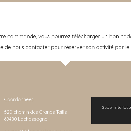
votre commande, vous pourrez télécharger un bon cad
aire de nous contacter pour réserver son activité par le
Coordonnées
 bonne expérience. L'animation de la visite
Super interlocu
520 chemin des Grands Taillis
emarquable et son rapport qualité/prix est
69480 Lachassagne
imbattable.