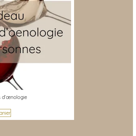
 d’œnologie
anier