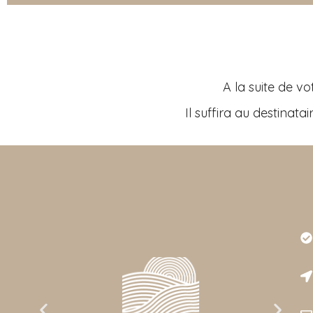
A la suite de 
Il suffira au destinat
Très
est r