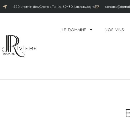
520 chemin des Grands Taillis, 69480, Lachassagne
contact@domain
LE DOMAINE
NOS VINS