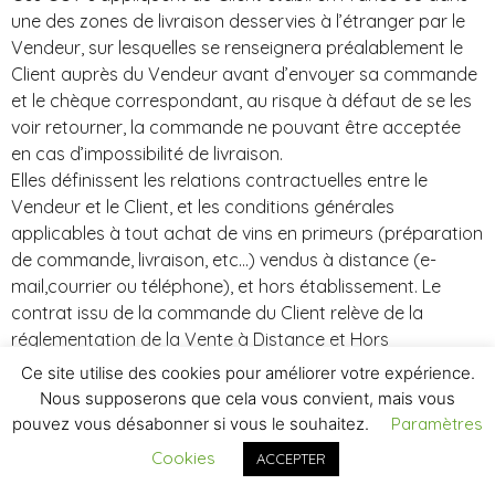
une des zones de livraison desservies à l’étranger par le
Vendeur, sur lesquelles se renseignera préalablement le
Client auprès du Vendeur avant d’envoyer sa commande
et le chèque correspondant, au risque à défaut de se les
voir retourner, la commande ne pouvant être acceptée
en cas d’impossibilité de livraison.
Elles définissent les relations contractuelles entre le
Vendeur et le Client, et les conditions générales
applicables à tout achat de vins en primeurs (préparation
de commande, livraison, etc…) vendus à distance (e-
mail,courrier ou téléphone), et hors établissement. Le
contrat issu de la commande du Client relève de la
réglementation de la Vente à Distance et Hors
Etablissement en vigueur en France, notamment du Code
Ce site utilise des cookies pour améliorer votre expérience.
de la Consommation, ainsi que des règles énoncées ci-
Nous supposerons que cela vous convient, mais vous
après.
pouvez vous désabonner si vous le souhaitez.
Paramètres
2
– CARACTERISTIQUES SPECIALES DE L’OFFRE DE
Cookies
ACCEPTER
VENTE EN PRIMEURS, ET DUREE DE L’OFFRE