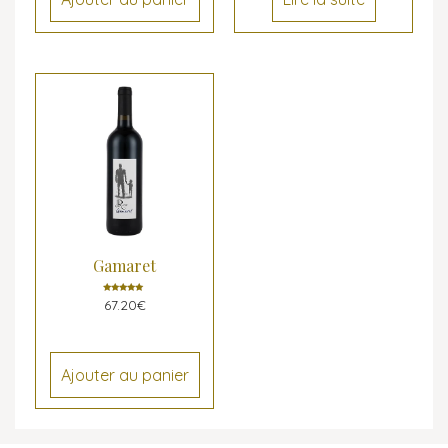
Gamaret
Note
67.20
€
5.00
sur 5
Ajouter au panier