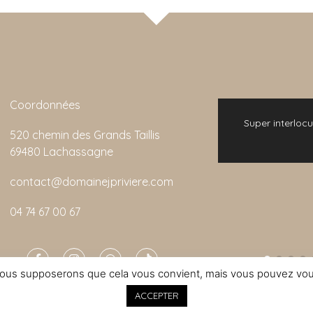
Coordonnées
 L'animation de la visite
Super interlocutrice Produits trè
520 chemin des Grands Taillis
 rapport qualité/prix est
recommande
69480 Lachassagne
ttable.
contact@domainejpriviere.com
Marion
olin
04 74 67 00 67
. Nous supposerons que cela vous convient, mais vous pouvez vou
ACCEPTER
NTIONS LÉGALES
ION