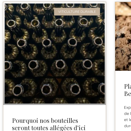
VITICULTURE DURABLE
Pl
Be
Exp
de 
Pourquoi nos bouteilles
et 
dur
seront toutes allégées d’ici