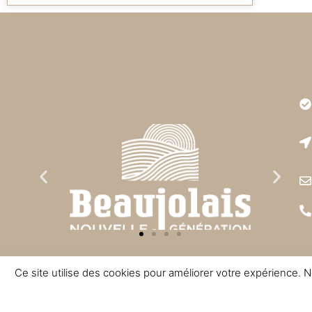
Très bonne expérience.
est remarquable et son
imba
C
Ce site utilise des cookies pour améliorer votre expérience
2015 - 2022 © TOUS DROITS RÉSERVÉS - CRÉATION NOMADINDESIGN -
CGV
-
ME
L'ABUS D'ALCOOL EST DANGEREUX A LA SANTE - A CONSOMMER AVEC MODERAT