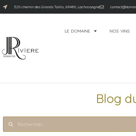
520 chemin des Grands Taillis, 69480, Lachassagne
contact@domain
LE DOMAINE
NOS VINS
Blog d