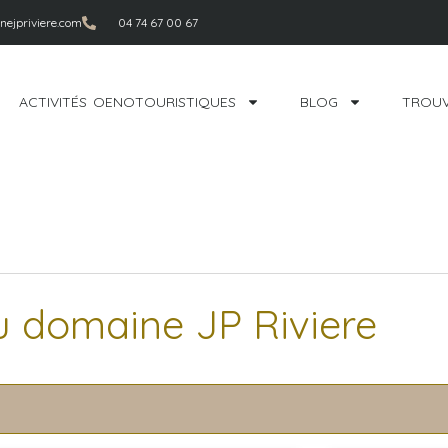
ejpriviere.com
04 74 67 00 67
ACTIVITÉS OENOTOURISTIQUES
BLOG
TROUV
u domaine JP Riviere