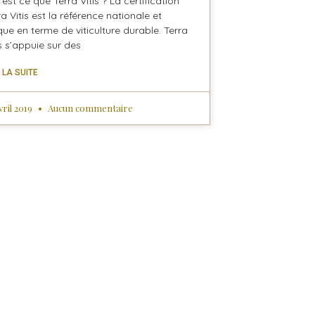
est ce que Terra Vitis ? La certification
ra Vitis est la référence nationale et
que en terme de viticulture durable. Terra
is s’appuie sur des
E LA SUITE
vril 2019
Aucun commentaire