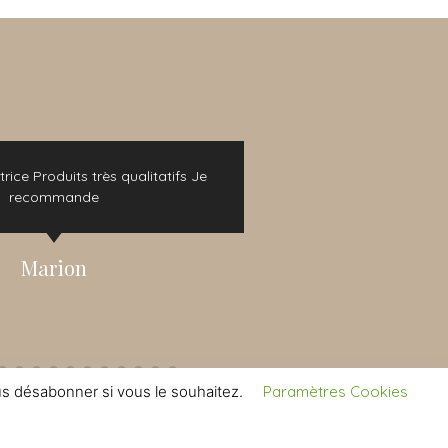
s qualitatifs Je
Si vous souhaitez passer un moment agré
vous pouvez y aller les yeux fermés ! En plu
vins sont délicieux ! Excellente expérien
Pauline
s désabonner si vous le souhaitez.
Paramètres Cookies