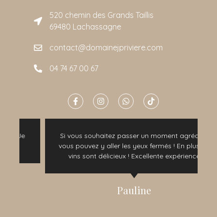
520 chemin des Grands Taillis
69480 Lachassagne
contact@domainejpriviere.com
04 74 67 00 67
Si vous souhaitez passer un moment agréable
vous pouvez y aller les yeux fermés ! En plus les
vins sont délicieux ! Excellente expérience
Pauline