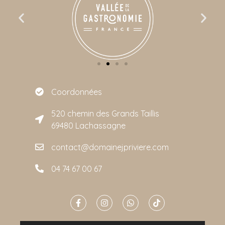
Coordonnées
520 chemin des Grands Taillis
69480 Lachassagne
contact@domainejpriviere.com
04 74 67 00 67