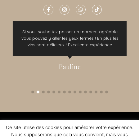
Si vous souhaitez passer un moment agréable
vous pouvez y aller les yeux fermés ! En plus les
vins sont délicieux ! Excellente expérience
Pauline
2015 - 2022 © TOUS DROITS RÉSERVÉS - CRÉATION NOMADINDESIGN -
CGV
-
MENTIONS LÉGALES
Ce site utilise des cookies pour améliorer votre expérience.
L'ABUS D'ALCOOL EST DANGEREUX A LA SANTE - A CONSOMMER AVEC
MODERATION
Nous supposerons que cela vous convient, mais vous