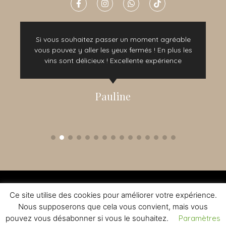
Si vous souhaitez passer un moment agréable
vous pouvez y aller les yeux fermés ! En plus les
vins sont délicieux ! Excellente expérience
Pauline
2015 - 2022 © TOUS DROITS RÉSERVÉS - CRÉATION NOMADINDESIGN -
CGV
-
MENTIONS LÉGALES
Ce site utilise des cookies pour améliorer votre expérience.
L'ABUS D'ALCOOL EST DANGEREUX A LA SANTE - A CONSOMMER AVEC
MODERATION
Nous supposerons que cela vous convient, mais vous
pouvez vous désabonner si vous le souhaitez.
Paramètres