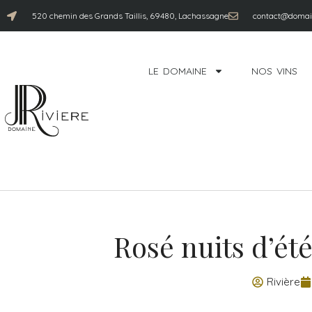
520 chemin des Grands Taillis, 69480, Lachassagne
contact@domain
LE DOMAINE
NOS VINS
Rosé nuits d’ét
Rivière