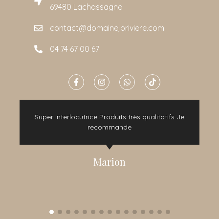
69480 Lachassagne
contact@domainejpriviere.com
04 74 67 00 67
e
Super interlocutrice Produits très qualitatifs Je
t
recommande
Marion