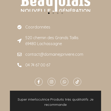
Coordonnées
520 chemin des Grands Taillis
69480 Lachassagne
contact@domainejpriviere.com
04 74 67 00 67
e
Super interlocutrice Produits très qualitatifs Je
t
recommande