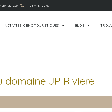
ejpriviere.com
04 74 67 00 67
ACTIVITÉS OENOTOURISTIQUES
BLOG
TROUV
u domaine JP Riviere