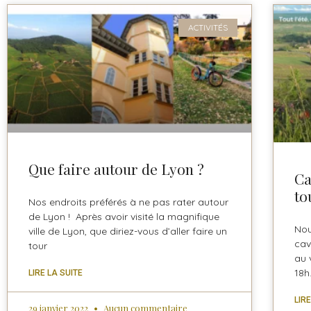
ACTIVITÉS
Que faire autour de Lyon ?
Ca
tou
Nos endroits préférés à ne pas rater autour
de Lyon ! Après avoir visité la magnifique
Nou
ville de Lyon, que diriez-vous d’aller faire un
cav
tour
au 
18h
LIRE LA SUITE
LIR
29 janvier 2022
Aucun commentaire