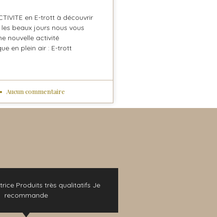
IVITE en E-trott à découvrir
 les beaux jours nous vous
 nouvelle activité
e en plein air : E-trott
Aucun commentaire
trice Produits très qualitatifs Je
Si vous souhaitez passe
recommande
vous pouvez y aller les ye
vins sont délicieux ! E