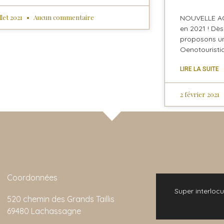
illet 2021
Aucun commentaire
NOUVELLE ACT
en 2021 ! Dès
proposons une
Oenotouristiqu
LIRE LA SUITE
2 février 2021
Coordonnées
 bonne expérience. L'animation de la visite
Super interlocu
520 chemin des Grands Taillis
emarquable et son rapport qualité/prix est
69480 Lachassagne
imbattable.