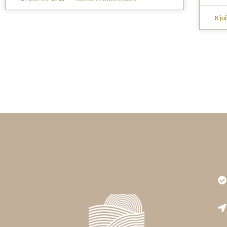
8 ju
Très
est r