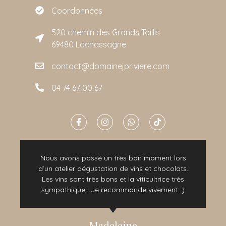
Coordonnées
520 chemin des Grands Taillis
69480 Lachassagne
contact@domainejpriviere.com
04 74 67 00 67
Nous avons passé un très bon moment lors
é
d’un atelier dégustation de vins et chocolats.
Les vins sont très bons et la viticultrice très
sympathique ! Je recommande vivement :)
Madeleine