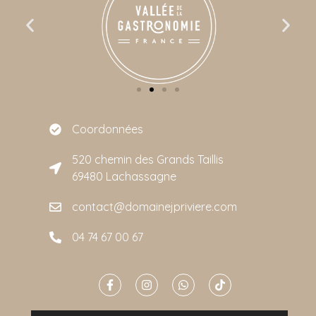
Coordonnées
520 chemin des Grands Taillis
69480 Lachassagne
contact@domainejpriviere.com
04 74 67 00 67