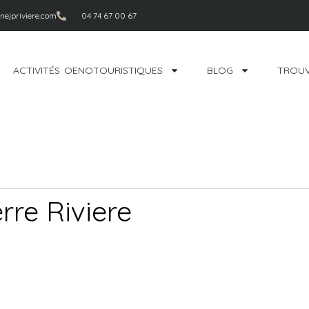
ejpriviere.com
04 74 67 00 67
ACTIVITÉS OENOTOURISTIQUES
BLOG
TROUV
rre Riviere