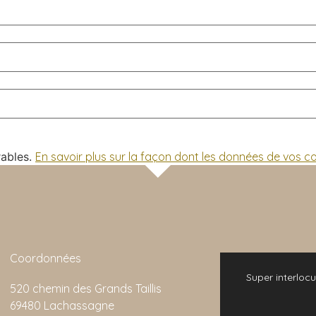
rables.
En savoir plus sur la façon dont les données de vos 
Coordonnées
 bonne expérience. L'animation de la visite
Super interlocu
520 chemin des Grands Taillis
emarquable et son rapport qualité/prix est
69480 Lachassagne
imbattable.