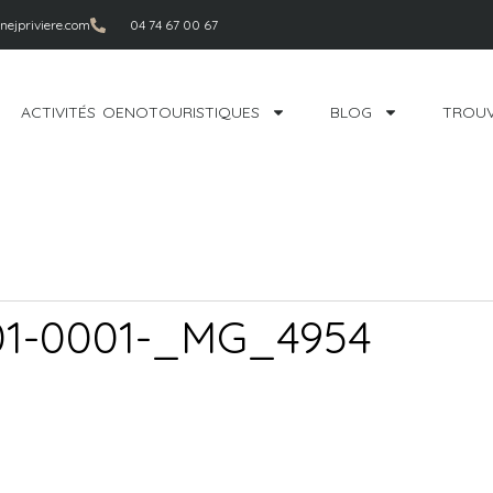
ejpriviere.com
04 74 67 00 67
ACTIVITÉS OENOTOURISTIQUES
BLOG
TROUV
9-01-0001-_MG_4954