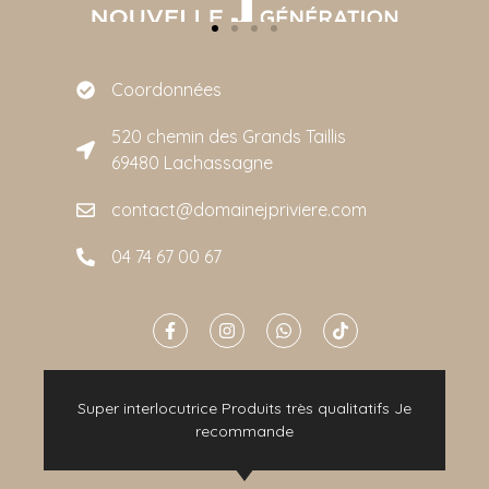
Coordonnées
520 chemin des Grands Taillis
69480 Lachassagne
contact@domainejpriviere.com
04 74 67 00 67
e
Super interlocutrice Produits très qualitatifs Je
t
recommande