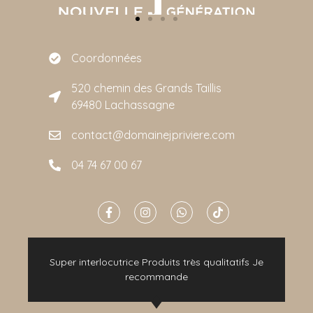
Coordonnées
520 chemin des Grands Taillis
69480 Lachassagne
contact@domainejpriviere.com
04 74 67 00 67
e
Super interlocutrice Produits très qualitatifs Je
t
recommande