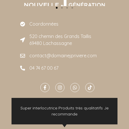
Coordonnées
520 chemin des Grands Taillis
69480 Lachassagne
contact@domainejpriviere.com
04 74 67 00 67
e
Super interlocutrice Produits très qualitatifs Je
t
recommande