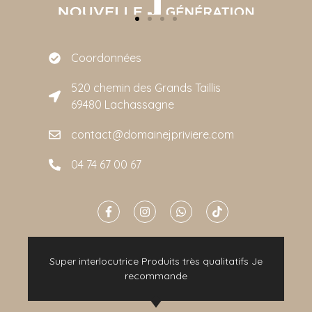
Coordonnées
520 chemin des Grands Taillis
69480 Lachassagne
contact@domainejpriviere.com
04 74 67 00 67
e
Super interlocutrice Produits très qualitatifs Je
t
recommande