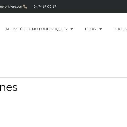
ejpriviere.com
04 74 67 00 67
ACTIVITÉS OENOTOURISTIQUES
BLOG
TROUV
gnes