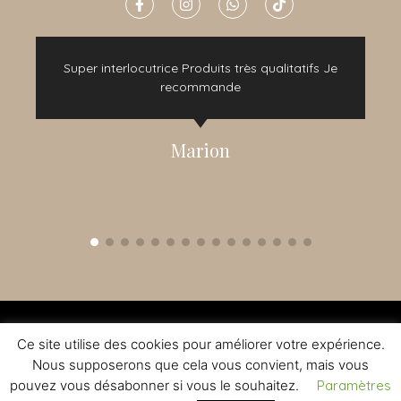
e
Super interlocutrice Produits très qualitatifs Je
t
recommande
Marion
2015 - 2022 © TOUS DROITS RÉSERVÉS - CRÉATION NOMADINDESIGN -
CGV
-
MENTIONS LÉGALES
Ce site utilise des cookies pour améliorer votre expérience.
L'ABUS D'ALCOOL EST DANGEREUX A LA SANTE - A CONSOMMER AVEC
MODERATION
Nous supposerons que cela vous convient, mais vous
pouvez vous désabonner si vous le souhaitez.
Paramètres