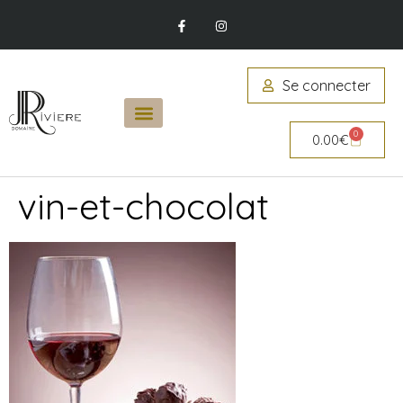
Se connecter
0
0.00
€
vin-et-chocolat