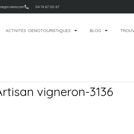
ejpriviere.com
04 74 67 00 67
ACTIVITÉS OENOTOURISTIQUES
BLOG
TROUV
Artisan vigneron-3136