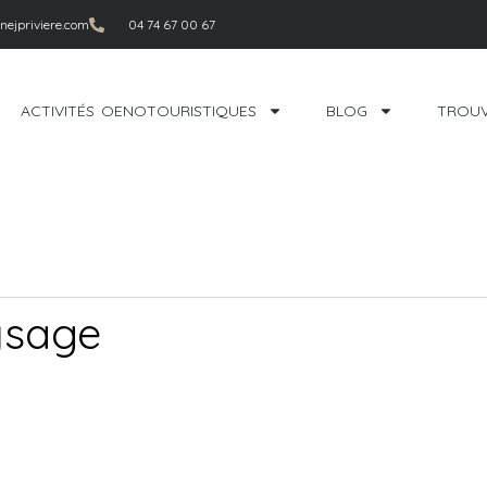
ejpriviere.com
04 74 67 00 67
ACTIVITÉS OENOTOURISTIQUES
BLOG
TROUV
aysage