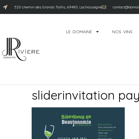
520 chemin des Grands Taillis, 69480, Lachassagne
contact@domain
LE DOMAINE
NOS VINS
sliderinvitation p