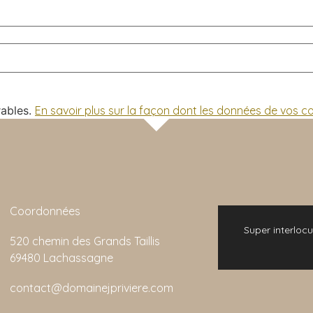
rables.
En savoir plus sur la façon dont les données de vos 
Coordonnées
 bonne expérience. L'animation de la visite
Super interlocu
520 chemin des Grands Taillis
emarquable et son rapport qualité/prix est
69480 Lachassagne
imbattable.
contact@domainejpriviere.com
Colin