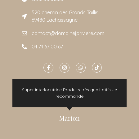
520 chemin des Grands Taillis
69480 Lachassagne
contact@domainejpriviere.com
04 74 67 00 67
e
Super interlocutrice Produits très qualitatifs Je
t
recommande
Marion