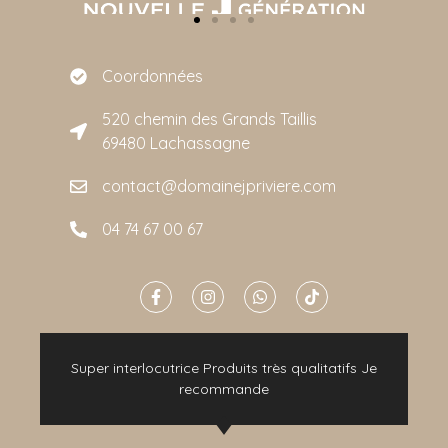
Coordonnées
520 chemin des Grands Taillis
69480 Lachassagne
contact@domainejpriviere.com
04 74 67 00 67
e
Super interlocutrice Produits très qualitatifs Je
t
recommande