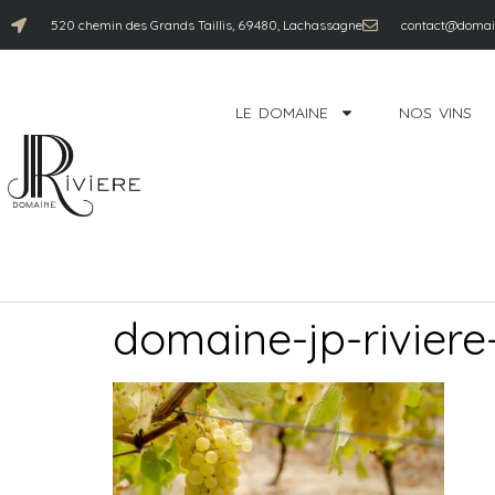
520 chemin des Grands Taillis, 69480, Lachassagne
contact@domain
LE DOMAINE
NOS VINS
domaine-jp-riviere-