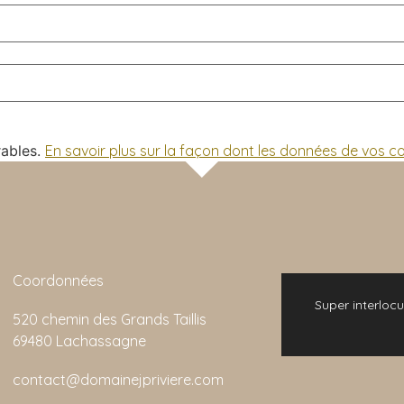
rables.
En savoir plus sur la façon dont les données de vos 
Coordonnées
 bonne expérience. L'animation de la visite
Super interlocu
520 chemin des Grands Taillis
emarquable et son rapport qualité/prix est
69480 Lachassagne
imbattable.
contact@domainejpriviere.com