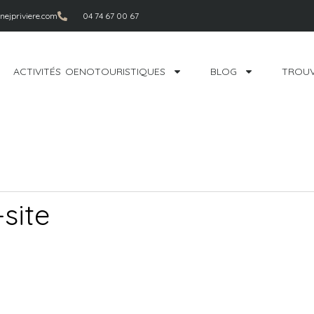
ejpriviere.com
04 74 67 00 67
ACTIVITÉS OENOTOURISTIQUES
BLOG
TROUV
site