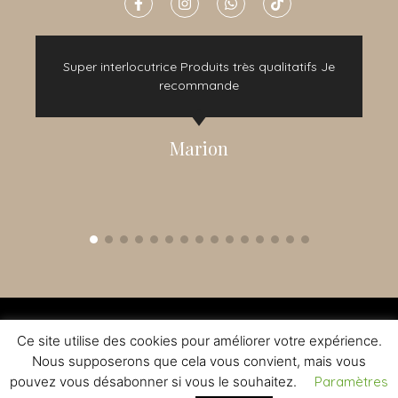
e
Super interlocutrice Produits très qualitatifs Je
t
recommande
Marion
2015 - 2022 © TOUS DROITS RÉSERVÉS - CRÉATION NOMADINDESIGN -
CGV
-
MENTIONS LÉGALES
Ce site utilise des cookies pour améliorer votre expérience.
L'ABUS D'ALCOOL EST DANGEREUX A LA SANTE - A CONSOMMER AVEC
MODERATION
Nous supposerons que cela vous convient, mais vous
pouvez vous désabonner si vous le souhaitez.
Paramètres