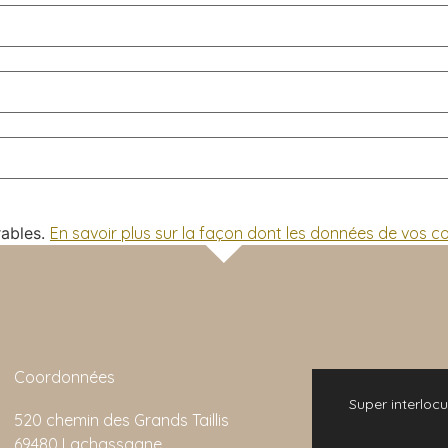
rables.
En savoir plus sur la façon dont les données de vos 
Coordonnées
 bonne expérience. L'animation de la visite
Super interlocu
520 chemin des Grands Taillis
emarquable et son rapport qualité/prix est
69480 Lachassagne
imbattable.