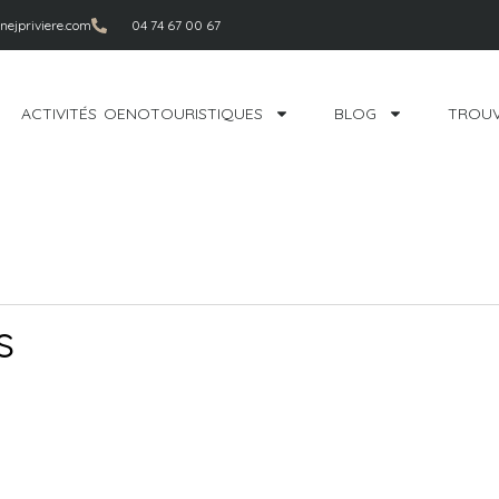
ejpriviere.com
04 74 67 00 67
ACTIVITÉS OENOTOURISTIQUES
BLOG
TROUV
s