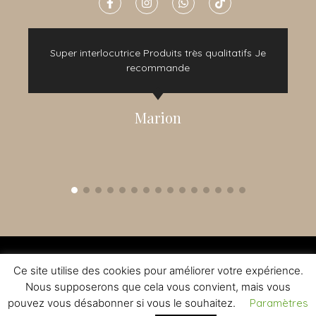
e
Super interlocutrice Produits très qualitatifs Je
t
recommande
Marion
2015 - 2022 © TOUS DROITS RÉSERVÉS - CRÉATION NOMADINDESIGN -
CGV
-
MENTIONS LÉGALES
Ce site utilise des cookies pour améliorer votre expérience.
L'ABUS D'ALCOOL EST DANGEREUX A LA SANTE - A CONSOMMER AVEC
MODERATION
Nous supposerons que cela vous convient, mais vous
pouvez vous désabonner si vous le souhaitez.
Paramètres