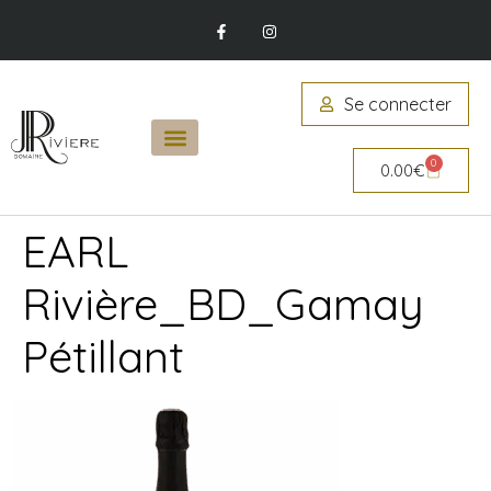
Se connecter
0
0.00
€
EARL
Rivière_BD_Gamay
Pétillant