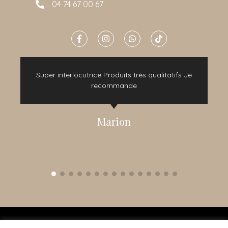
04 74 67 00 67
e
Super interlocutrice Produits très qualitatifs Je
t
recommande
Marion
2015 - 2022 © TOUS DROITS RÉSERVÉS - CRÉATION NOMADINDESIGN -