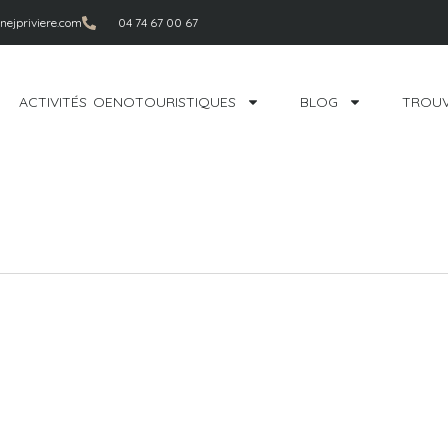
ejpriviere.com
04 74 67 00 67
ACTIVITÉS OENOTOURISTIQUES
BLOG
TROUV