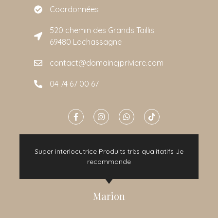
Coordonnées
520 chemin des Grands Taillis
69480 Lachassagne
contact@domainejpriviere.com
04 74 67 00 67
e
Super interlocutrice Produits très qualitatifs Je
t
recommande
Marion