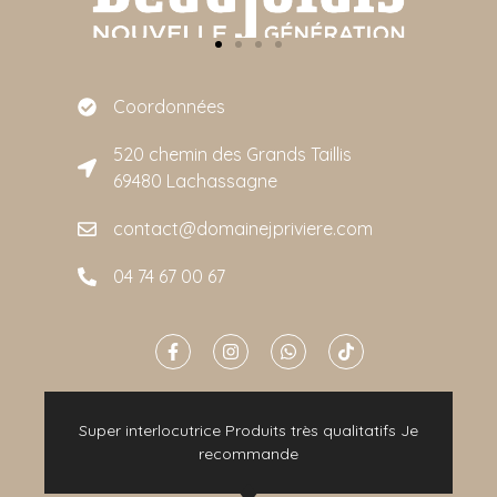
Coordonnées
520 chemin des Grands Taillis
69480 Lachassagne
contact@domainejpriviere.com
04 74 67 00 67
e
Super interlocutrice Produits très qualitatifs Je
t
recommande