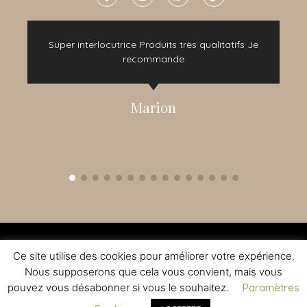
e
Super interlocutrice Produits très qualitatifs Je
t
recommande
Marion
2015 - 2022 © TOUS DROITS RÉSERVÉS - CRÉATION NOMADINDESIGN -
CGV
-
MENTIONS LÉGALES
Ce site utilise des cookies pour améliorer votre expérience.
L'ABUS D'ALCOOL EST DANGEREUX A LA SANTE - A CONSOMMER AVEC
MODERATION
Nous supposerons que cela vous convient, mais vous
pouvez vous désabonner si vous le souhaitez.
Paramètres