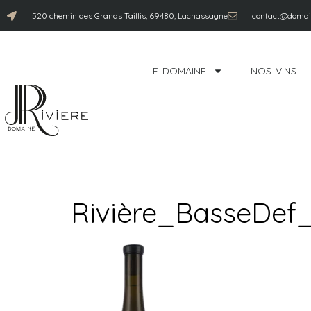
520 chemin des Grands Taillis, 69480, Lachassagne
contact@domain
LE DOMAINE
NOS VINS
Rivière_BasseDef_