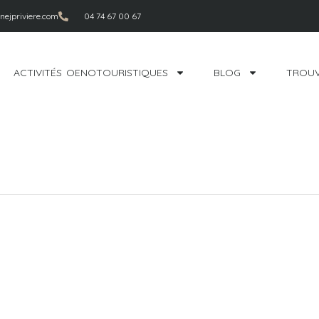
ejpriviere.com
04 74 67 00 67
ACTIVITÉS OENOTOURISTIQUES
BLOG
TROUV