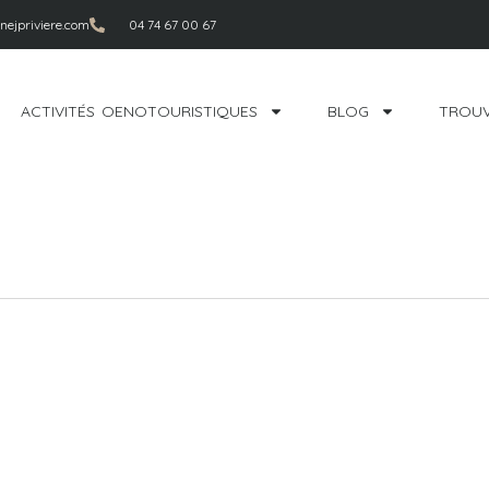
ejpriviere.com
04 74 67 00 67
ACTIVITÉS OENOTOURISTIQUES
BLOG
TROUV