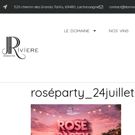
520 chemin des Grands Taillis, 69480, Lachassagne
contact@domain
LE DOMAINE
NOS VINS
roséparty_24juillet