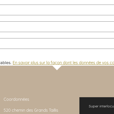
rables.
En savoir plus sur la façon dont les données de vos 
Coordonnées
 bonne expérience. L'animation de la visite
Super interlocu
520 chemin des Grands Taillis
emarquable et son rapport qualité/prix est