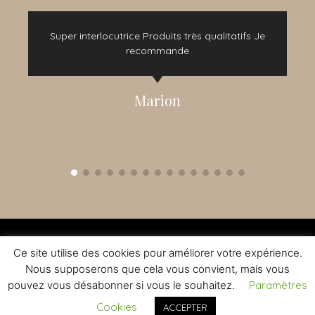
e
Super interlocutrice Produits très qualitatifs Je
t
recommande
Marion
2015 - 2022 © TOUS DROITS RÉSERVÉS - CRÉATION NOMADINDESIGN -
CGV
-
MENTIONS LÉGALES
Ce site utilise des cookies pour améliorer votre expérience.
L'ABUS D'ALCOOL EST DANGEREUX A LA SANTE - A CONSOMMER AVEC
MODERATION
Nous supposerons que cela vous convient, mais vous
pouvez vous désabonner si vous le souhaitez.
Paramètres
Cookies
ACCEPTER