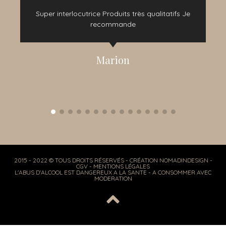
e
Super interlocutrice Produits très qualitatifs Je
t
recommande
Marion
2015 - 2022 © TOUS DROITS RÉSERVÉS - CRÉATION NOMADINDESIGN -
CGV
-
MENTIONS LÉGALES
L'ABUS D'ALCOOL EST DANGEREUX A LA SANTE - A CONSOMMER AVEC
MODERATION