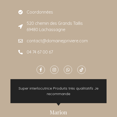
Coordonnées
520 chemin des Grands Taillis
69480 Lachassagne
contact@domainejpriviere.com
04 74 67 00 67
e
Super interlocutrice Produits très qualitatifs Je
t
recommande
Marion