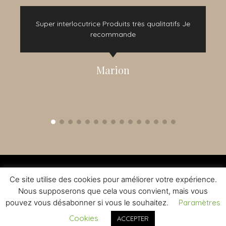
e
Super interlocutrice Produits très qualitatifs Je
t
recommande
Marion
2015 - 2022 © TOUS DROITS RÉSERVÉS - CRÉATION NOMADINDESIGN -
CGV
-
MENTIONS LÉGALES
Ce site utilise des cookies pour améliorer votre expérience.
L'ABUS D'ALCOOL EST DANGEREUX A LA SANTE - A CONSOMMER AVEC
MODERATION
Nous supposerons que cela vous convient, mais vous
pouvez vous désabonner si vous le souhaitez.
Paramètres
Cookies
ACCEPTER