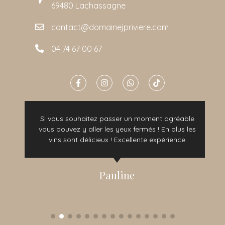
69480 Lachassagne
contact@domainejpriviere.com
04 74 67 00 67
Si vous souhaitez passer un moment agréable
vous pouvez y aller les yeux fermés ! En plus les
vins sont délicieux ! Excellente expérience
Pauline