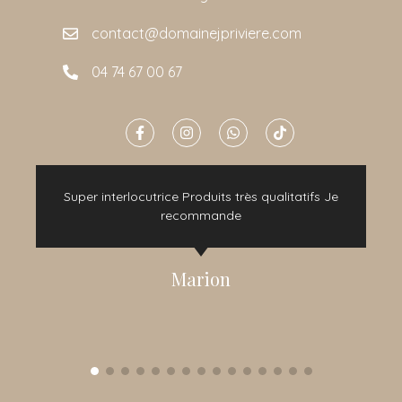
contact@domainejpriviere.com
04 74 67 00 67
e
Super interlocutrice Produits très qualitatifs Je
t
recommande
Marion