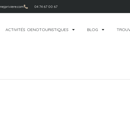
ejpriviere.com
04 74 67 00 67
ACTIVITÉS OENOTOURISTIQUES
BLOG
TROUV