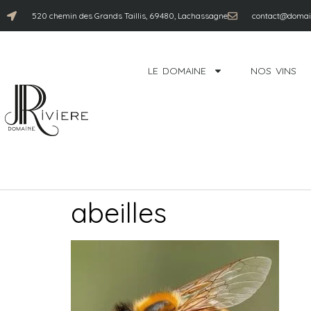
520 chemin des Grands Taillis, 69480, Lachassagne
contact@domain
LE DOMAINE
NOS VINS
abeilles